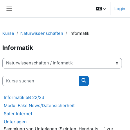
Zum Hauptinhalt
Login
Website-Übersicht
Kurse
Naturwissenschaften
Informatik
Informatik
Kursbereiche
Kurse suchen
Kurse suchen
Informatik 5B 22/23
Modul Fake News/Datensicherheit
Safer Internet
Unterlagen
Sammlung von Unterlagen (Skripten, Handouts, ...) zur